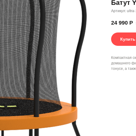
Батут Y
Артикул:
ultra-
24 990
Р
Купить
Компактная ск
домашнего фи
тонусе, а та