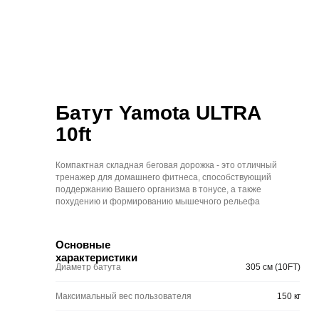
О
Доставка и
Где
Гарантия
бренде
оплата
купить
[ 12 видов ]
[ 2 вида ]
Батут Yamota ULTRA
Силовые
тренажеры
Батуты
10ft
Компактная складная беговая дорожка - это отличный
тренажер для домашнего фитнеса, способствующий
поддержанию Вашего организма в тонусе, а также
похудению и формированию мышечного рельефа
Основные
характеристики
Диаметр батута
305 см (10FT)
Максимальный вес пользователя
150 кг
Материал прыжковой поверхности
Перматрон
Высота защитной сетки
183 см