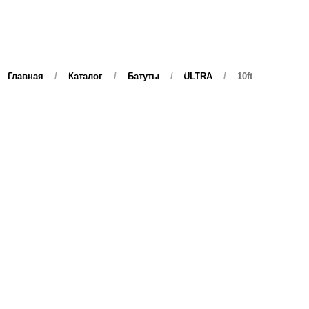
[ 14 видов ]
[ 1 вид ]
Главная
/
Каталог
/
Батуты
/
ULTRA
/
10ft
Беговые
дорожки
Велотренажёры