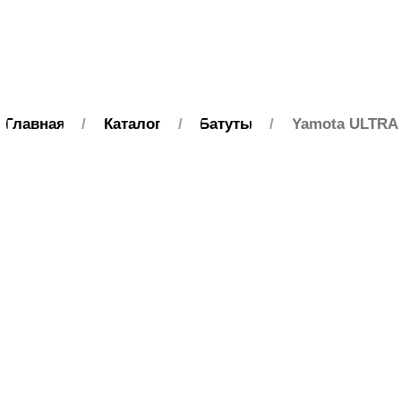
0
0
Главная
/
Каталог
/
Батуты
/
Yamota ULTRA
+7 (800) 101-49-78
Подобрать размер